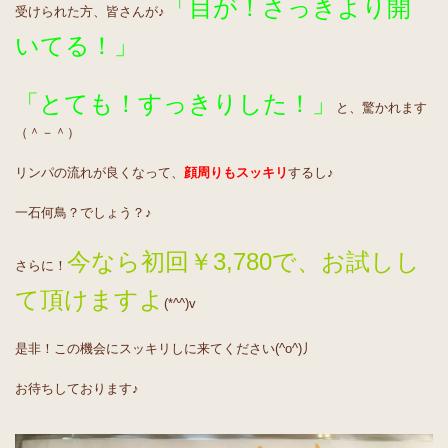
「目が！さっきより開
受けられた方、皆さんが♪
いてる！」
「とても！すっきりした！」
と、驚かれます
（＾－＾）
リンパの流れが良くなって、
顔周りもスッキリ
するし♪
一石何鳥？でしょう？♪
今なら初回￥3,780で、お試しし
さらに！
て頂けますよ
(*^^)v
是非！この機会にスッキリしに来てください(^o^)丿
お待ちしております♪