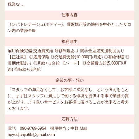
残業なし
仕事内容
リンパドレナージュ(ボディー)、骨盤矯正等の施術を中心としたサロ
ン内の業務全般
福利厚生
雇用保険完備 交通費支給 研修制度あり 奨学金返還支援制度あり
【正社員】 ◎雇用保険 ◎交通費支給(10,000円/月迄) ◎有給休暇 ◎
長期休暇あり ◎月給+歩合給 【パート】 ◎交通費支給(5,000円/月
迄) ◎時給+歩合給
企業の夢・想い
「スタッフの満足なくして、お客様に満足なし」という考えをもと
に、まずはスタッフに満足して働ける環境を提供する事で業務の質
が上がり、より良いサービスをお客様に届けることが出来ると考え
ております。
応募方法
電話 090-9769-5954 採用担当：中野 Mail
heyeqianjia65@gmail.com