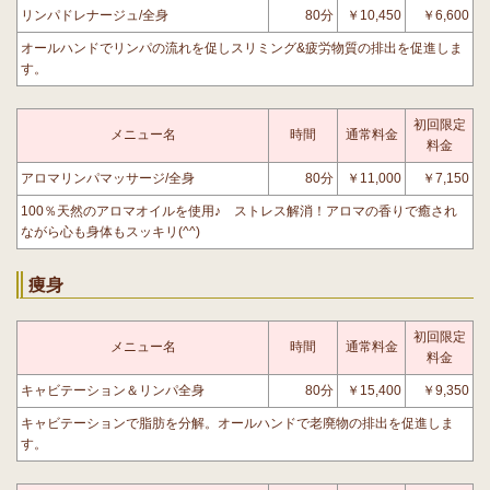
リンパドレナージュ/全身
80分
￥10,450
￥6,600
オールハンドでリンパの流れを促しスリミング&疲労物質の排出を促進しま
す。
初回限定
メニュー名
時間
通常料金
料金
アロマリンパマッサージ/全身
80分
￥11,000
￥7,150
100％天然のアロマオイルを使用♪ ストレス解消！アロマの香りで癒され
ながら心も身体もスッキリ(^^)
痩身
初回限定
メニュー名
時間
通常料金
料金
キャビテーション＆リンパ全身
80分
￥15,400
￥9,350
キャビテーションで脂肪を分解。オールハンドで老廃物の排出を促進しま
す。