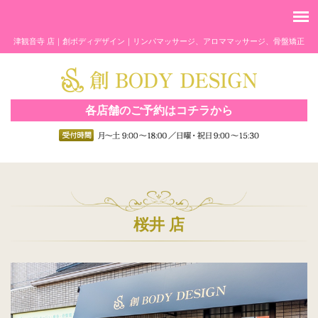
津観音寺 店｜創ボディデザイン｜リンパマッサージ、アロママッサージ、骨盤矯正
各店舗のご予約はコチラから
桜井 店