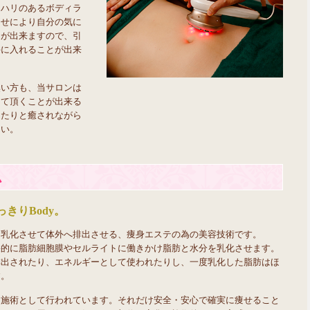
リハリのあるボディラ
痩せにより自分の気に
とが出来ますので、引
手に入れることが出来
無い方も、当サロンは
けて頂くことが出来る
ったりと癒されながら
さい。
ム
きりBody。
、乳化させて体外へ排出させる、痩身エステの為の美容技術です。
果的に脂肪細胞膜やセルライトに働きかけ脂肪と水分を乳化させます。
排出されたり、エネルギーとして使われたりし、一度乳化した脂肪はほ
す。
る施術として行われています。それだけ安全・安心で確実に痩せること