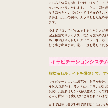
もちろん体重を減らすだけではなく、メ
インをお作りいたします。さらに、部分
なる部位をピンポイントで引き締めるこ
き締まった二の腕や、スラリとした足を
ます。
今までサロンでダイエットをしたことが
完全個室でリラックスしながら施術を受
為、本来は辛く苦しいダイエットを、ゆ
行う事が出来ます。是非一度お越しくだ
キャビテーションシステ
脂肪＆セルライトを燃焼して、すっ
キャビテーションは超音波で脂肪を粉砕
多数の気泡が弾けるときに生じる力が効
乳化した脂肪はリンパ液や血液によって
とんど固体には戻らないと言われていま
日本では主に美容外科で脂肪吸引に代わ