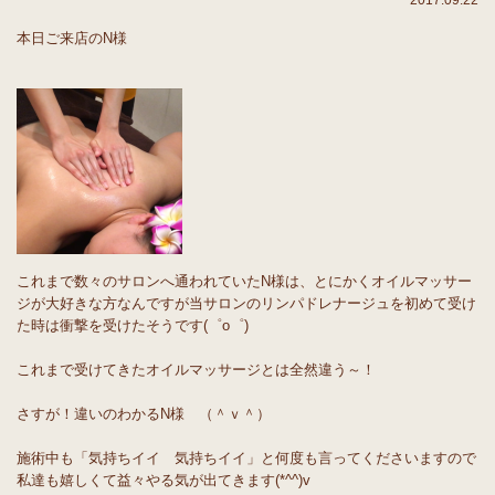
2017.09.22
本日ご来店のN様
これまで数々のサロンへ通われていたN様は、とにかくオイルマッサー
ジが大好きな方なんですが当サロンのリンパドレナージュを初めて受け
た時は衝撃を受けたそうです(゜o゜)
これまで受けてきたオイルマッサージとは全然違う～！
さすが！違いのわかるN様 （＾ｖ＾）
施術中も「気持ちイイ 気持ちイイ」と何度も言ってくださいますので
私達も嬉しくて益々やる気が出てきます(*^^)v