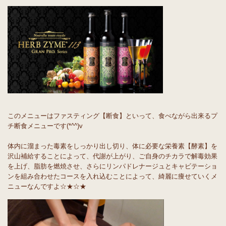
このメニューはファスティング【断食】といって、食べながら出来るプ
チ断食メニューです(*^^)v
体内に溜まった毒素をしっかり出し切り、体に必要な栄養素【酵素】を
沢山補給することによって、代謝が上がり、ご自身のチカラで解毒効果
を上げ、脂肪を燃焼させ、さらにリンパドレナージュとキャビテーショ
ンを組み合わせたコースを入れ込むことによって、綺麗に痩せていくメ
ニューなんですよ☆★☆★