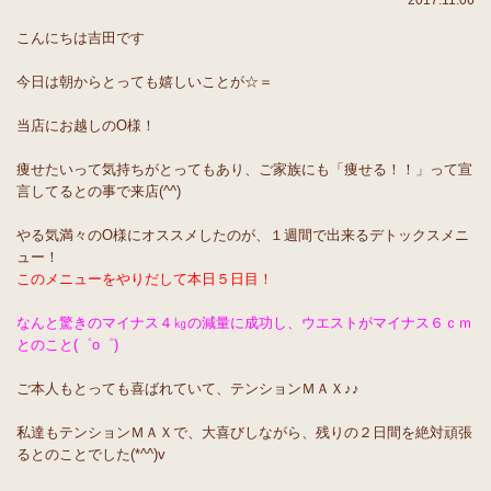
2017.11.06
こんにちは吉田です
今日は朝からとっても嬉しいことが☆＝
当店にお越しのO様！
痩せたいって気持ちがとってもあり、ご家族にも「痩せる！！」って宣
言してるとの事で来店(^^)
やる気満々のO様にオススメしたのが、１週間で出来るデトックスメニ
ュー！
このメニューをやりだして本日５日目！
なんと驚きのマイナス４㎏の減量に成功し、ウエストがマイナス６ｃｍ
とのこと(゜o゜)
ご本人もとっても喜ばれていて、テンションＭＡＸ♪♪
私達もテンションＭＡＸで、大喜びしながら、残りの２日間を絶対頑張
るとのことでした(*^^)v