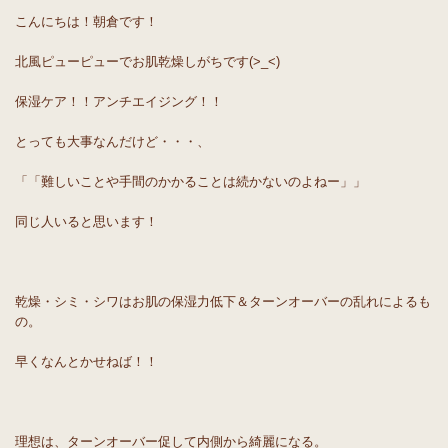
こんにちは！朝倉です！
北風ピューピューでお肌乾燥しがちです(>_<)
保湿ケア！！アンチエイジング！！
とっても大事なんだけど・・・、
「「難しいことや手間のかかることは続かないのよねー」」
同じ人いると思います！
乾燥・シミ・シワはお肌の保湿力低下＆ターンオーバーの乱れによるも
の。
早くなんとかせねば！！
理想は、ターンオーバー促して内側から綺麗になる。