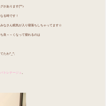
があります(^^♪
になる時です！
、みなさん眠気が入り寝落ちしちゃってます☆
持ち良～～くなって寝れるのは
たわ^_^;
ンパトレナージュ
。