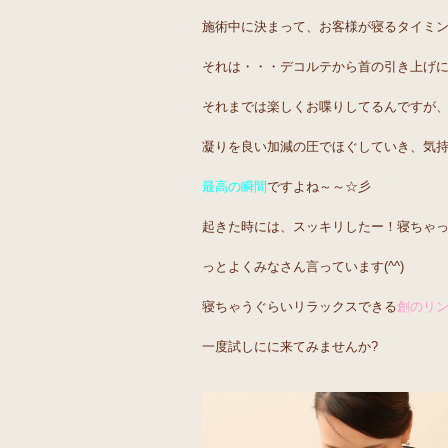
施術中に決まって、お客様が寝るタイミング
それは・・・デコルテから首の引き上げ
それまでは楽しくお喋りしてるんですが
凝りを良い加減の圧でほぐしていき、気
最高の瞬間
ですよね～～☆彡
起きた時には、スッキリしたー！寝ちゃって
っとよくみなさん言っています(^^)
寝ちゃうぐらいリラックスできる
創のリ
一度試しにに来てみませんか?