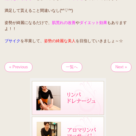
満足して貰えること間違いなし(*^▽^*)
姿勢が綺麗になるだけで、
肌荒れの改善
や
ダイエット効果
もあります
よ！！
ブサイク
を卒業して、
姿勢の綺麗な美人
を目指していきましょ～☆
« Previous
一覧へ
Next »