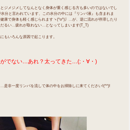
るとジメジメしてなんとなく身体が重く感じる方も多いのではないでし
トが水分と言われています、この水分の中には『リンパ液』も含まれま
康で身体も軽く感じられますヽ(^o^)丿…が、逆に流れが停滞したり
るい…疲れが取れない…となってしまいます(T_T)
他にもいろんな原因で起こります。
がでない…あれ？太ってきた…(;・∀・)
是非一度リンパを流して体の中をお掃除しに来てください!(^^)!