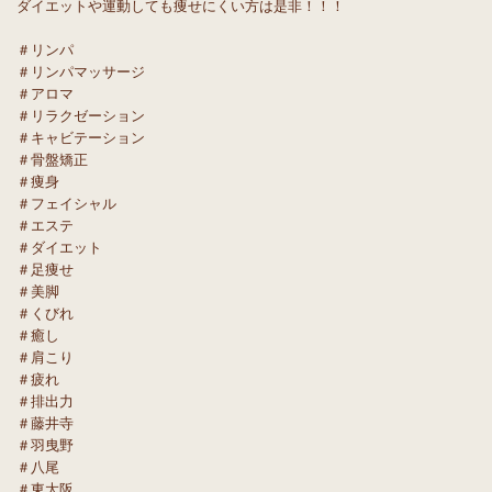
ダイエットや運動しても痩せにくい方は是非！！！
＃リンパ
＃リンパマッサージ
＃アロマ
＃リラクゼーション
＃キャビテーション
＃骨盤矯正
＃痩身
＃フェイシャル
＃エステ
＃ダイエット
＃足痩せ
＃美脚
＃くびれ
＃癒し
＃肩こり
＃疲れ
＃排出力
＃藤井寺
＃羽曳野
＃八尾
＃東大阪