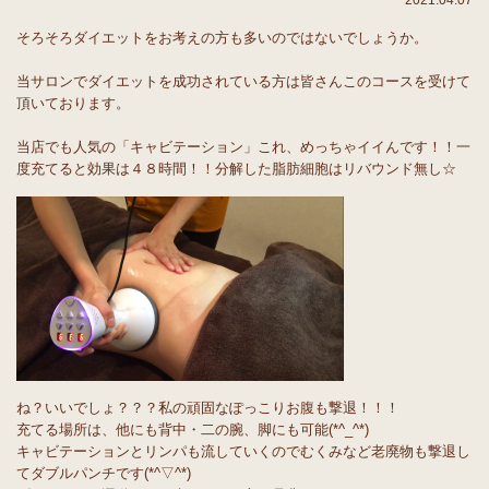
2021.04.07
そろそろダイエットをお考えの方も多いのではないでしょうか。
当サロンでダイエットを成功されている方は皆さんこのコースを受けて
頂いております。
当店でも人気の「キャビテーション」これ、めっちゃイイんです！！一
度充てると効果は４８時間！！分解した脂肪細胞はリバウンド無し☆
ね？いいでしょ？？？私の頑固なぽっこりお腹も撃退！！！
充てる場所は、他にも背中・二の腕、脚にも可能(*^_^*)
キャビテーションとリンパも流していくのでむくみなど老廃物も撃退し
てダブルパンチです(*^▽^*)