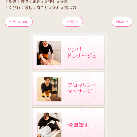
＃整体＃腰痛＃歪み＃足痩せ＃美脚
＃くびれ＃癒し＃肩こり＃疲れ＃排出力
« Previous
一覧へ
Next »