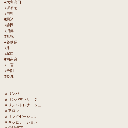
#大和高田
#堺初芝
#与野
#駒込
#静岡
#沼津
#札幌
#各務原
#津
#塚口
#湘南台
#一宮
#金剛
#鈴鹿
＃リンパ
＃リンパマッサージ
＃リンパドレナージュ
＃アロマ
＃リラクゼーション
＃キャビテーション
＃骨盤矯正