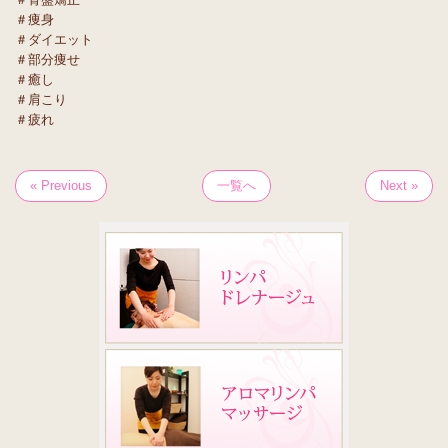
＃痩身
＃ダイエット
＃部分痩せ
＃癒し
＃肩こり
＃疲れ
« Previous
一覧へ
Next »