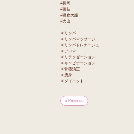
#長岡
#藤枝
#鎌倉大船
#犬山
＃リンパ
＃リンパマッサージ
＃リンパドレナージュ
＃アロマ
＃リラクゼーション
＃キャビテーション
＃骨盤矯正
＃痩身
＃ダイエット
« Previous