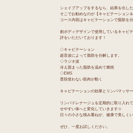
シェイプアップをするなら、結果を出したいで
そこでお勧めなのが【キャビテーション
コース内容はキャビテーションで脂肪を分
創ボディデザインで使用しているキャビ
評をいただいております！
◇キャビテーション
超音波によって脂肪を分解します。
◇ラジオ波
冷え固まった脂肪を温めて燃焼
◇EMS
普段使わない筋肉が動く
キャビテーションの効果とリンパマッサ
リンパドレナージュを定期的に取り入れ
せやすい体へと変化していきます☆
日々の小さな積み重ねが、健康で美しく
ぜひ、一度お試しください。