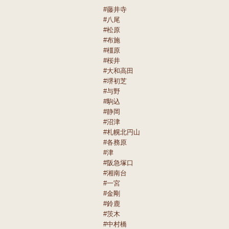
#藤井寺
#八尾
#松原
#布施
#橿原
#桜井
#大和高田
#堺初芝
#与野
#駒込
#静岡
#沼津
#札幌北円山
#各務原
#津
#阪急塚口
#湘南台
#一宮
#金剛
#鈴鹿
#茨木
#中村橋