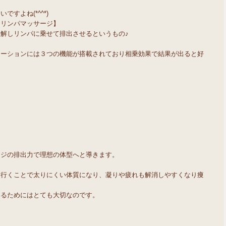
すよね(*^^*)
＆リンパマッサージ】
解しリンパに乗せて排出させるというもの♪
テーションには３つの機能が搭載されており相乗効果で結果が出ると好
ージの排出力で理想の体型へと導きます。
て行くことで太りにくい体質になり、凝りや疲れも解消しやすくなり痩
いるためにはとても大切なのです。