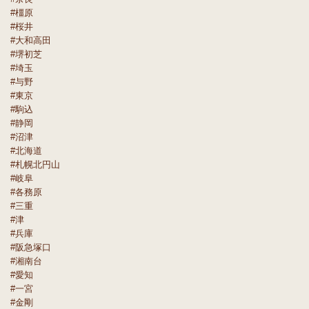
#橿原
#桜井
#大和高田
#堺初芝
#埼玉
#与野
#東京
#駒込
#静岡
#沼津
#北海道
#札幌北円山
#岐阜
#各務原
#三重
#津
#兵庫
#阪急塚口
#湘南台
#愛知
#一宮
#金剛