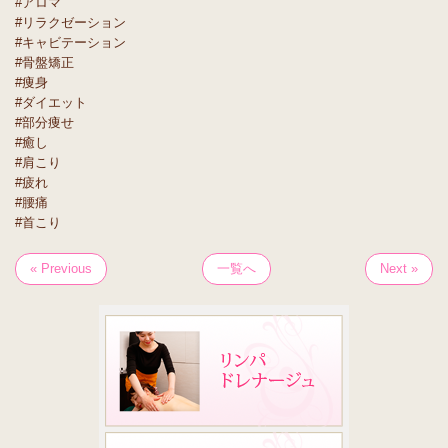
#アロマ
#リラクゼーション
#キャビテーション
#骨盤矯正
#痩身
#ダイエット
#部分痩せ
#癒し
#肩こり
#疲れ
#腰痛
#首こり
« Previous
一覧へ
Next »