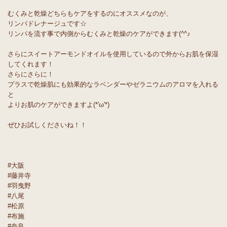
むくみと乾燥どちらもケアをするのにオススメなのが、
リンパドレナージュです☆
リンパを流す事で内側からむくみと乾燥のケアができます(^^♪
さらにスイートアーモンドオイルを使用しているので外からお肌を保湿
してくれます！
さらにさらに！
プラスで乾燥肌にも効果的なラベンダーやゼラニウムのアロマを入れる
と
よりお肌のケアができますよ(*'ω'*)
ぜひお試しくださいね！！
#大阪
#藤井寺
#羽曳野
#八尾
#松原
#布施
#奈良