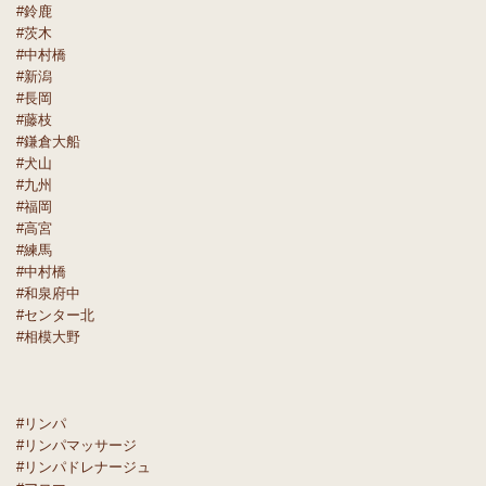
#鈴鹿
#茨木
#中村橋
#新潟
#長岡
#藤枝
#鎌倉大船
#犬山
#九州
#福岡
#高宮
#練馬
#中村橋
#和泉府中
#センター北
#相模大野
#リンパ
#リンパマッサージ
#リンパドレナージュ