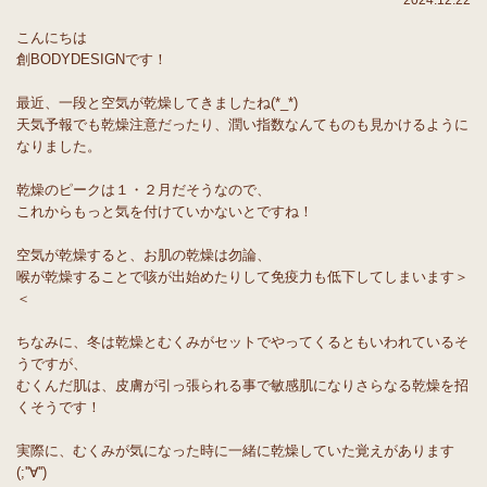
2024.12.22
こんにちは
創BODYDESIGNです！
最近、一段と空気が乾燥してきましたね(*_*)
天気予報でも乾燥注意だったり、潤い指数なんてものも見かけるように
なりました。
乾燥のピークは１・２月だそうなので、
これからもっと気を付けていかないとですね！
空気が乾燥すると、お肌の乾燥は勿論、
喉が乾燥することで咳が出始めたりして免疫力も低下してしまいます＞
＜
ちなみに、冬は乾燥とむくみがセットでやってくるともいわれているそ
うですが、
むくんだ肌は、皮膚が引っ張られる事で敏感肌になりさらなる乾燥を招
くそうです！
実際に、むくみが気になった時に一緒に乾燥していた覚えがあります
(;''∀'')