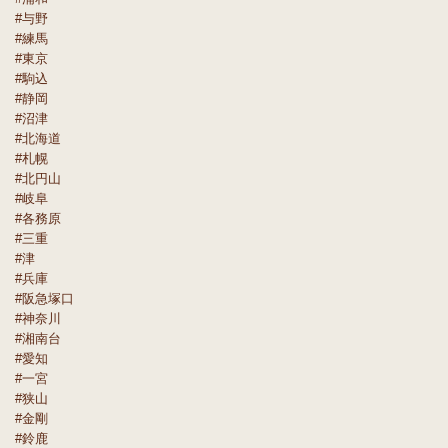
#与野
#練馬
#東京
#駒込
#静岡
#沼津
#北海道
#札幌
#北円山
#岐阜
#各務原
#三重
#津
#兵庫
#阪急塚口
#神奈川
#湘南台
#愛知
#一宮
#狭山
#金剛
#鈴鹿