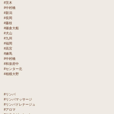
#茨木
#中村橋
#新潟
#長岡
#藤枝
#鎌倉大船
#犬山
#九州
#福岡
#高宮
#練馬
#中村橋
#和泉府中
#センター北
#相模大野
#リンパ
#リンパマッサージ
#リンパドレナージュ
#アロマ