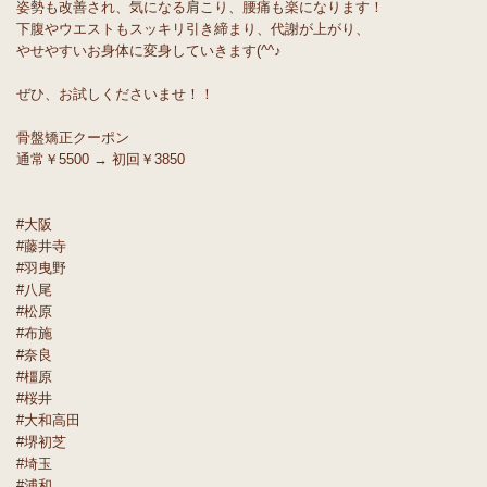
姿勢も改善され、気になる肩こり、腰痛も楽になります！
下腹やウエストもスッキリ引き締まり、代謝が上がり、
やせやすいお身体に変身していきます(^^♪
ぜひ、お試しくださいませ！！
骨盤矯正クーポン
通常￥5500 → 初回￥3850
#大阪
#藤井寺
#羽曳野
#八尾
#松原
#布施
#奈良
#橿原
#桜井
#大和高田
#堺初芝
#埼玉
#浦和