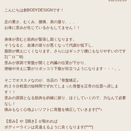
2025.01.26
こんにちは創BODYDESIGNです！
足の重さ、むくみ、腰痛、肩の凝り、、、
お体に歪みが生じているかもしてません！！
身体が歪むと筋肉が緊張し固くなります。
そうなると、血液の巡りが悪くなって代謝が低下し、
脂肪が燃えにくくなります。さらにはギックリ腰にもなりやすいのです
Σ(￣ロ￣lll)
歪みが原因で骨盤が開くと内臓の位置が下がり、
便秘や冷えに繋がりポッコリ下腹が目立つようになります・・・。。
そこでオススメなのが、当店の『骨盤矯正』
約２０分程度の短時間でずれてしまった骨盤を正常の位置へ戻しま
す！！
歪みの原因となる筋肉を的確に探り、ほぐしていくので、力なんて必要
なし！
痛みもなく心地よいソフトに骨盤を矯正していきます(^^♪
【歪み】や【開き】が取れれば
ボディーラインは見違えるように良くなります(*^^*)