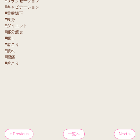
#リラクゼーション
#キャビテーション
#骨盤矯正
#痩身
#ダイエット
#部分痩せ
#癒し
#肩こり
#疲れ
#腰痛
#首こり
« Previous
一覧へ
Next »