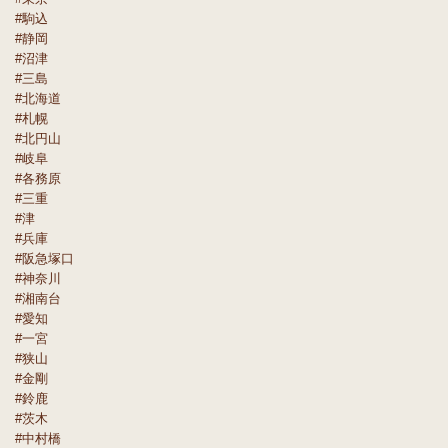
#駒込
#静岡
#沼津
#三島
#北海道
#札幌
#北円山
#岐阜
#各務原
#三重
#津
#兵庫
#阪急塚口
#神奈川
#湘南台
#愛知
#一宮
#狭山
#金剛
#鈴鹿
#茨木
#中村橋