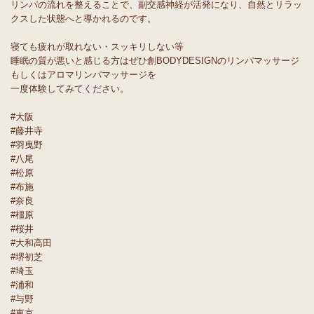
リンパの流れを整えることで、副交感神経が活発になり、自然とリラッ
クスした状態へと導かれるのです。
寝ても疲れが取れない・スッキリしない等
睡眠の質が悪いと感じる方はぜひ創BODYDESIGNのリンパマッサージ
もしくはアロマリンパマッサージを
一度体験してみてください。
#大阪
#藤井寺
#羽曳野
#八尾
#松原
#布施
#奈良
#橿原
#桜井
#大和高田
#堺初芝
#埼玉
#浦和
#与野
#東京