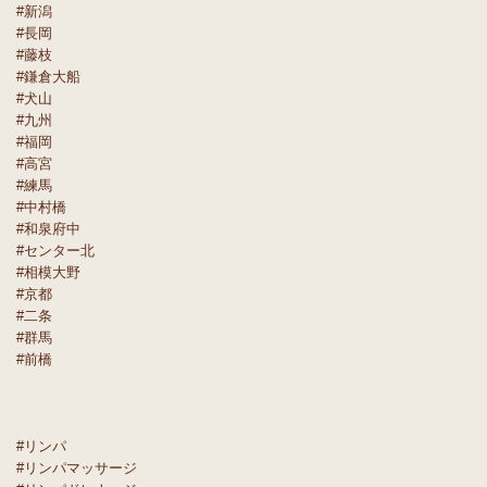
#新潟
#長岡
#藤枝
#鎌倉大船
#犬山
#九州
#福岡
#高宮
#練馬
#中村橋
#和泉府中
#センター北
#相模大野
#京都
#二条
#群馬
#前橋
#リンパ
#リンパマッサージ