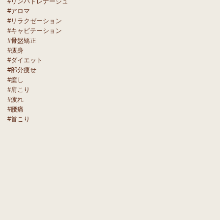
#リンパドレナージュ
#アロマ
#リラクゼーション
#キャビテーション
#骨盤矯正
#痩身
#ダイエット
#部分痩せ
#癒し
#肩こり
#疲れ
#腰痛
#首こり