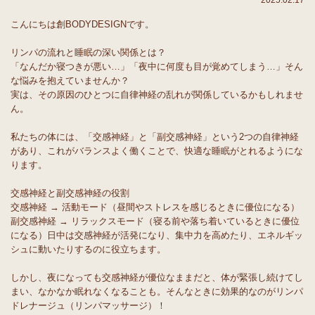
2025.02.17
こんにちは創BODYDESIGNです。
リンパの流れと睡眠の深い関係とは？
「なんだか寝つきが悪い…」「夜中に何度も目が覚めてしまう…」そん
な悩みを抱えていませんか？
実は、その原因のひとつに自律神経の乱れが関係しているかもしれませ
ん。
私たちの体には、「交感神経」と「副交感神経」という2つの自律神経
があり、これがバランスよく働くことで、快適な睡眠がとれるようにな
ります。
交感神経と副交感神経の役割
交感神経 → 活動モード（昼間やストレスを感じるときに優位になる）
副交感神経 → リラックスモード（寝る前や落ち着いているときに優位
になる）日中は交感神経が活発になり、集中力を高めたり、エネルギッ
シュに動いたりするのに役立ちます。
しかし、夜になっても交感神経が優位なままだと、体が緊張し続けてし
まい、なかなか眠れなくなることも。そんなときに効果的なのがリンパ
ドレナージュ（リンパマッサージ）！