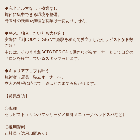
◆完全ノルマなし・残業なし
施術に集中できる環境を整備。
時間外の残業や無理な営業は一切ありません。
◆将来、独立したい方も大歓迎！
実際に「創BODYDESIGNで経験を積んで独立」したセラピストが多数
在籍！
中には、そのまま創BODYDESIGNで働きながらオーナーとして自分の
サロンを経営しているスタッフもいます。
◆キャリアアップも叶う
施術者→店長→独立オーナーへ。
本人の希望に応じて、道はどこまでも広がります。
【募集要項】
〇職種
セラピスト（リンパマッサージ／痩身メニュー／ヘッドスパなど）
〇雇用形態
正社員（試用期間あり）