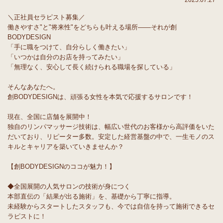
2025.07.27
＼正社員セラピスト募集／
働きやすさ"と"将来性"をどちらも叶える場所――それが創
BODYDESIGN
「手に職をつけて、自分らしく働きたい」
「いつかは自分のお店を持ってみたい」
「無理なく、安心して長く続けられる職場を探している」
そんなあなたへ。
創BODYDESIGNは、頑張る女性を本気で応援するサロンです！
現在、全国に店舗を展開中！
独自のリンパマッサージ技術は、幅広い世代のお客様から高評価をいた
だいており、リピーター多数。安定した経営基盤の中で、一生モノのス
キルとキャリアを築いていきませんか？
【創BODYDESIGNのココが魅力！】
◆全国展開の人気サロンの技術が身につく
本部直伝の「結果が出る施術」を、基礎から丁寧に指導。
未経験からスタートしたスタッフも、今では自信を持って施術できるセ
ラピストに！