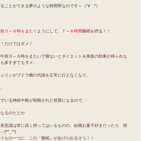
ることができる夢のような時間帯なのです～（´∀｀*）
午前０～６時をまたぐ
ようにして、
７～８時間
睡眠を摂る！！
う！だけではダメ！
の午前０～６時をまたいで寝ないとダイエット＆美肌の効果が得られな
ても多すぎてもダメ。
シュリンがブドウ糖の代謝を正常に行えなくなり、
す。
んでいる神経中枢が制御された状態になるので、
くなるのだとか
に美意識は常に高く持ってはいるものの、結構お菓子好きだったり、焼
^_^*)
のうちの一つに、この「睡眠」があげられるそう！！