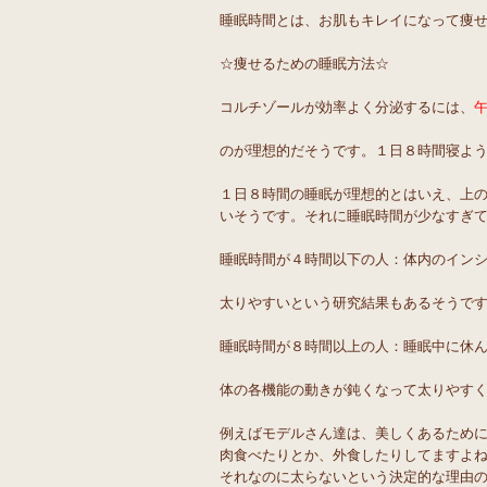
睡眠時間とは、お肌もキレイになって痩せ
☆痩せるための睡眠方法☆
コルチゾールが効率よく分泌するには、
のが理想的だそうです。１日８時間寝よ
１日８時間の睡眠が理想的とはいえ、上
いそうです。それに睡眠時間が少なすぎ
睡眠時間が４時間以下の人：体内のイン
太りやすいという研究結果もあるそうで
睡眠時間が８時間以上の人：睡眠中に休
体の各機能の動きが鈍くなって太りやす
例えばモデルさん達は、美しくあるため
肉食べたりとか、外食したりしてますよね～(*
それなのに太らないという決定的な理由