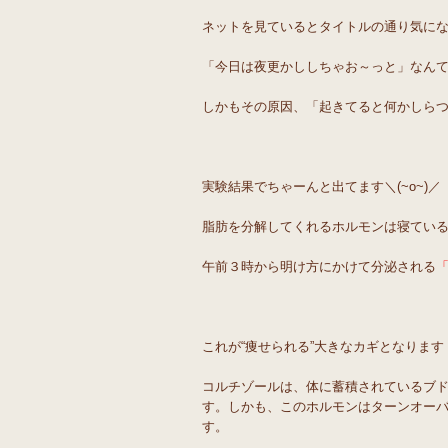
ネットを見ているとタイトルの通り気にな
「今日は夜更かししちゃお～っと」なん
しかもその原因、「起きてると何かしら
実験結果でちゃーんと出てます＼(~o~)／
脂肪を分解してくれるホルモンは寝てい
午前３時から明け方にかけて分泌される
これが“痩せられる”大きなカギとなります
コルチゾールは、体に蓄積されているブ
す。しかも、このホルモンはターンオー
す。