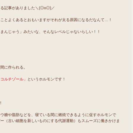
る記事がありました＼(◎o◎)／
てことよくあるとおもいますがそれが太る原因になるだなんて…！
つまんじゃう」みたいな、そんなレベルじゃないらしい！！
る間に作られる。
「コルチゾール」
というホルモンです！
！
ドウ糖や脂肪などを、寝ている間に燃焼できるように促すホルモンで
バー（古い細胞を新しいものにする代謝運動）もスムーズに働きかけま