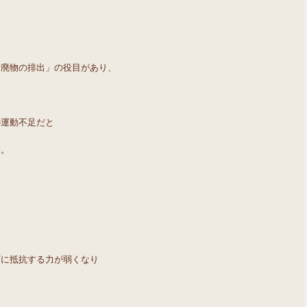
老廃物の排出」の役目があり、
の運動不足だと
す。
！
ザに抵抗する力が弱くなり