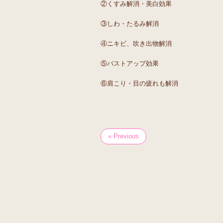
②くすみ解消・美白効果
③しわ・たるみ解消
④ニキビ、吹き出物解消
⑤バストアップ効果
⑥肩こり・目の疲れも解消
« Previous