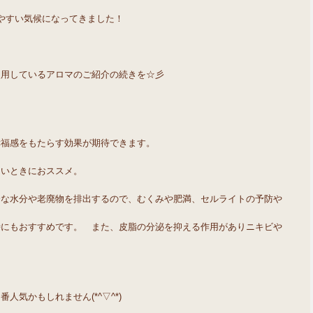
やすい気候になってきました！
使用しているアロマのご紹介の続きを☆彡
幸福感をもたらす効果が期待できます。
たいときにおススメ。
分な水分や老廃物を排出するので、むくみや肥満、セルライトの予防や
時にもおすすめです。 また、皮脂の分泌を抑える作用がありニキビや
気かもしれません(*^▽^*)