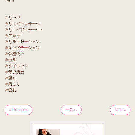
＃リンパ
＃リンパマッサージ
＃リンパドレナージュ
＃アロマ
＃リラクゼーション
＃キャビテーション
＃骨盤矯正
＃痩身
＃ダイエット
＃部分痩せ
＃癒し
＃肩こり
＃疲れ
« Previous
一覧へ
Next »