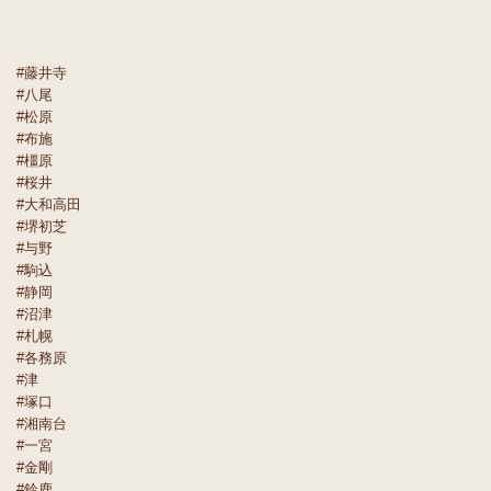
#藤井寺
#八尾
#松原
#布施
#橿原
#桜井
#大和高田
#堺初芝
#与野
#駒込
#静岡
#沼津
#札幌
#各務原
#津
#塚口
#湘南台
#一宮
#金剛
#鈴鹿